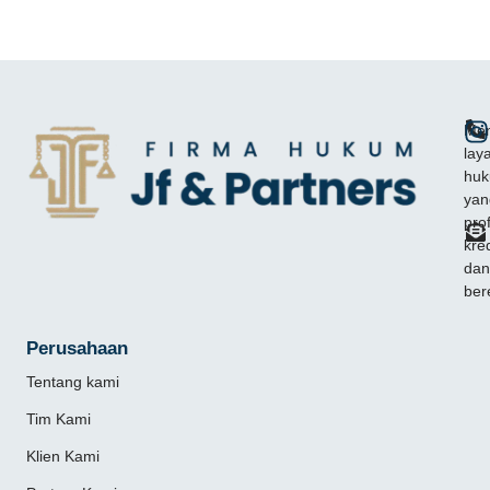
Mem
lay
hu
yan
pro
kred
dan
ber
Perusahaan
Tentang kami
Tim Kami
Klien Kami