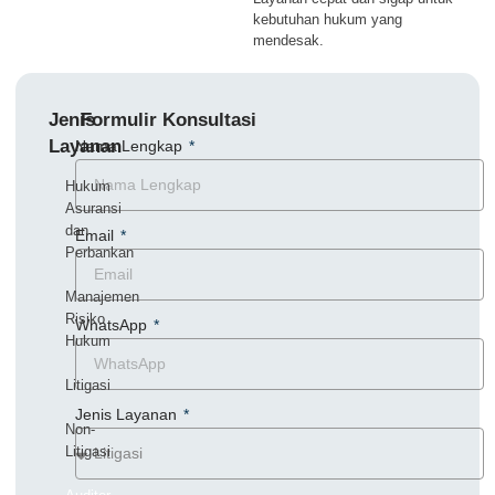
kebutuhan hukum yang
mendesak.
Jenis
Formulir Konsultasi
Layanan
Nama Lengkap
Hukum
Asuransi
dan
Email
Perbankan
Manajemen
Risiko
WhatsApp
Hukum
Litigasi
Jenis Layanan
Non-
Litigasi