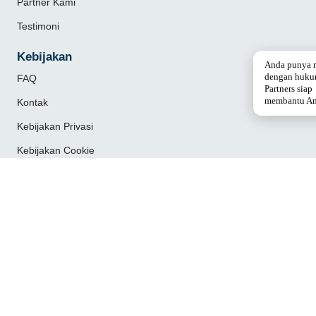
Partner Kami
Testimoni
Kebijakan
Anda punya 
dengan huku
FAQ
Partners siap
membantu An
Kontak
Kebijakan Privasi
Kebijakan Cookie
Syarat dan Ketentuan
Quick Links
Artikel
Layanan
Portofolio
Dokumentasi