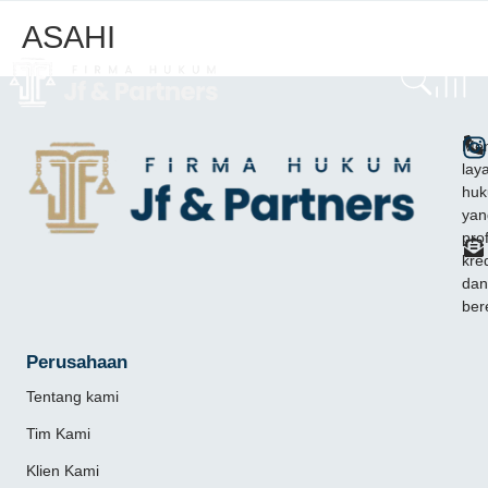
ASAHI
Mem
lay
hu
yan
pro
kred
dan
ber
Perusahaan
Tentang kami
Tim Kami
Klien Kami