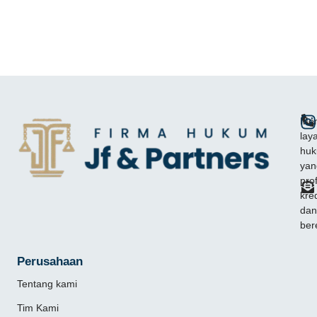
Mem
lay
hu
yan
pro
kred
dan
ber
Perusahaan
Tentang kami
Tim Kami