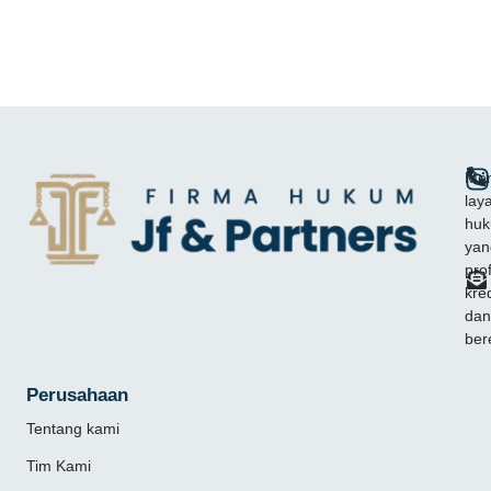
Mem
lay
hu
yan
pro
kred
dan
ber
Perusahaan
Tentang kami
Tim Kami