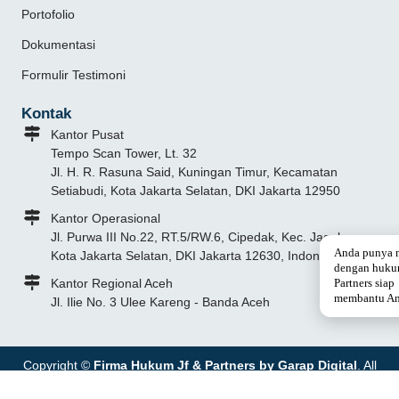
Portofolio
Dokumentasi
Formulir Testimoni
Kontak
Kantor Pusat
Tempo Scan Tower, Lt. 32
Jl. H. R. Rasuna Said, Kuningan Timur, Kecamatan
Setiabudi, Kota Jakarta Selatan, DKI Jakarta 12950
Kantor Operasional
Jl. Purwa III No.22, RT.5/RW.6, Cipedak, Kec. Jagakarsa,
Anda punya 
Kota Jakarta Selatan, DKI Jakarta 12630, Indonesia
dengan huku
Kantor Regional Aceh
Partners siap
membantu An
Jl. Ilie No. 3 Ulee Kareng - Banda Aceh
Copyright ©
Firma Hukum Jf & Partners by Garap Digital
. All
Rights Reserved.