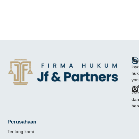
Mem
lay
hu
yan
pro
kred
dan
ber
Perusahaan
Tentang kami