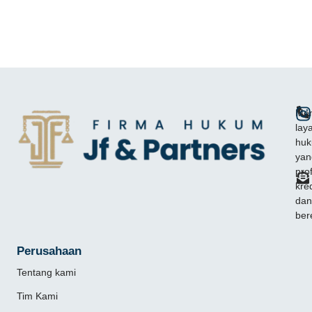
Mem
lay
hu
yan
pro
kred
dan
ber
Perusahaan
Tentang kami
Tim Kami