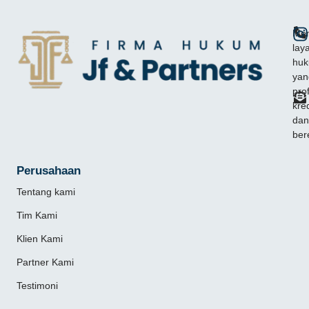
Mem
lay
hu
yan
pro
kred
dan
ber
Perusahaan
Tentang kami
Tim Kami
Klien Kami
Partner Kami
Testimoni