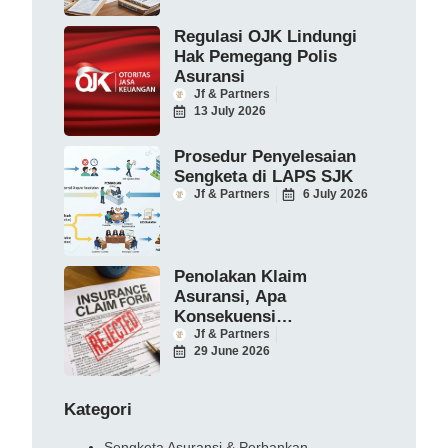
Regulasi OJK Lindungi
Hak Pemegang Polis
Asuransi
Jf & Partners
13 July 2026
Prosedur Penyelesaian
Sengketa di LAPS SJK
Jf & Partners
6 July 2026
Penolakan Klaim
Asuransi, Apa
Konsekuensi
Hukumnya?
Jf & Partners
29 June 2026
Kategori
Sengketa Asuransi & Perbankan