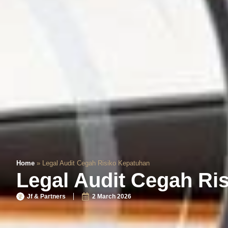
Home
»
Legal Audit Cegah Risiko Kepatuhan
Legal Audit Cegah Ri
Jf & Partners
2 March 2026