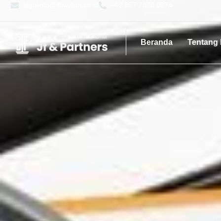
legalinfo@jflawfirm.co.id
+62 857 7070 0874
Beranda
Tentang