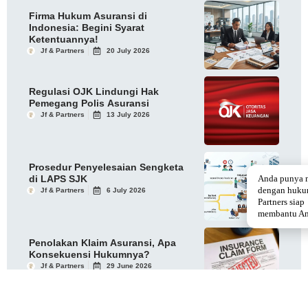
Firma Hukum Asuransi di
Indonesia: Begini Syarat
Ketentuannya!
Jf & Partners
20 July 2026
Regulasi OJK Lindungi Hak
Pemegang Polis Asuransi
Jf & Partners
13 July 2026
Prosedur Penyelesaian Sengketa
di LAPS SJK
Anda punya 
dengan huku
Jf & Partners
6 July 2026
Partners siap
membantu An
Penolakan Klaim Asuransi, Apa
Konsekuensi Hukumnya?
Jf & Partners
29 June 2026