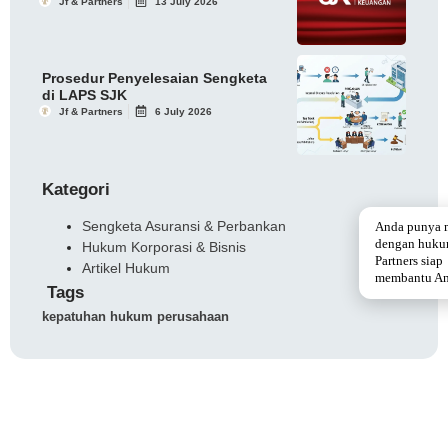
Jf & Partners
13 July 2026
Prosedur Penyelesaian Sengketa
di LAPS SJK
Jf & Partners
6 July 2026
Kategori
Sengketa Asuransi & Perbankan
Anda punya 
dengan huku
Hukum Korporasi & Bisnis
Partners siap
Artikel Hukum
membantu An
Tags
kepatuhan hukum perusahaan
BERITA SEBELUMNYA
BERITA SELANJUTNYA