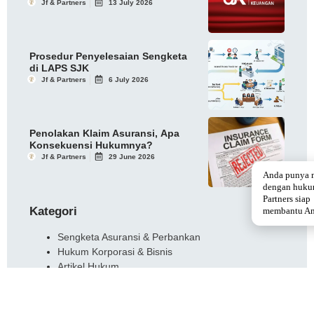
Jf & Partners
13 July 2026
Prosedur Penyelesaian Sengketa
di LAPS SJK
Jf & Partners
6 July 2026
Penolakan Klaim Asuransi, Apa
Konsekuensi Hukumnya?
Jf & Partners
29 June 2026
Anda punya 
dengan huku
Partners siap
Kategori
membantu An
Sengketa Asuransi & Perbankan
Hukum Korporasi & Bisnis
Artikel Hukum
Tags
manajemen risiko phk