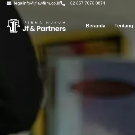
legalinfo@jflawfirm.co.id
+62 857 7070 0874
Beranda
Tentang