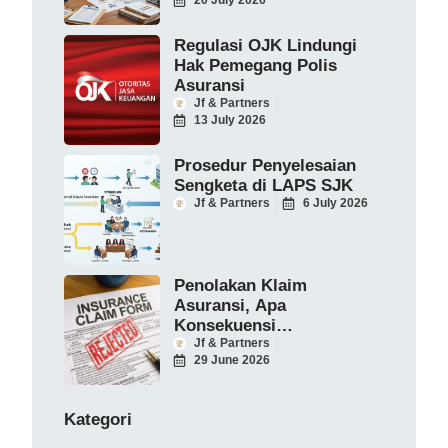
20 July 2026
Regulasi OJK Lindungi
Hak Pemegang Polis
Asuransi
Jf & Partners
13 July 2026
Prosedur Penyelesaian
Sengketa di LAPS SJK
Jf & Partners
6 July 2026
Penolakan Klaim
Asuransi, Apa
Konsekuensi
Hukumnya?
Jf & Partners
29 June 2026
Kategori