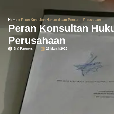
Home
»
Peran Konsultan Hukum dalam Peraturan Perusahaan
Peran Konsultan Huk
Perusahaan
Jf & Partners
23 March 2026