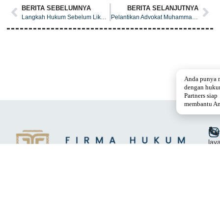
BERITA SEBELUMNYA
BERITA SELANJUTNYA
Langkah Hukum Sebelum Likuidasi Perusahaan
Pelantikan Advokat Muhammad Farhan oleh DPN Jakarta
Anda punya 
dengan huku
Partners siap
membantu An
Mem
lay
hu
yan
pro
kred
dan
ber