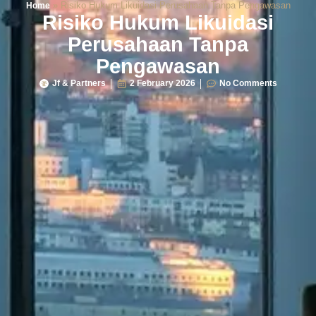
»
Risiko Hukum Likuidasi Perusahaan Tanpa Pengawasan
Home
Risiko Hukum Likuidasi
Perusahaan Tanpa
Pengawasan
Jf & Partners
2 February 2026
No Comments